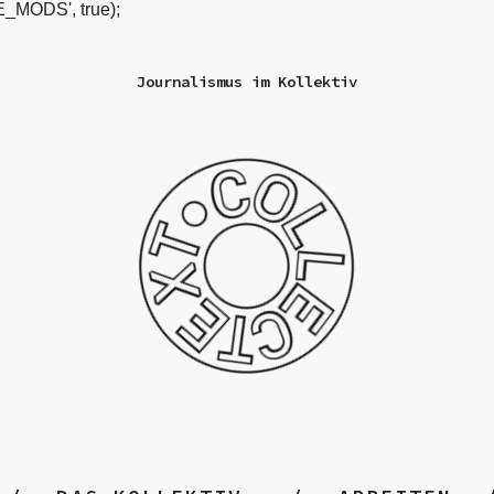
_MODS', true);
Journalismus im Kollektiv