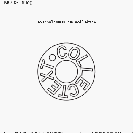
_MODS', true);
Journalismus im Kollektiv