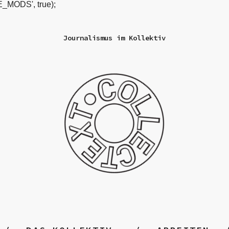
_MODS', true);
Journalismus im Kollektiv