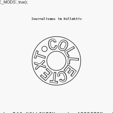
_MODS', true);
Journalismus im Kollektiv