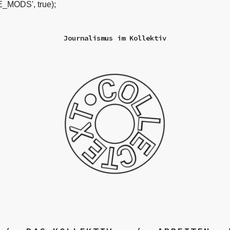
_MODS', true);
Journalismus im Kollektiv