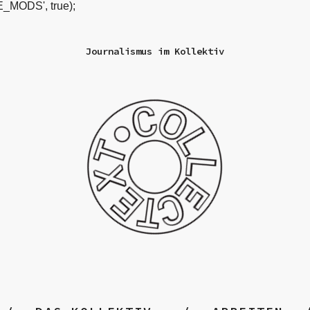
_MODS', true);
Journalismus im Kollektiv