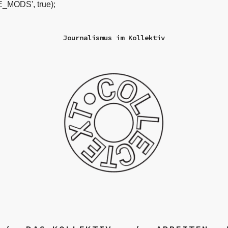
_MODS', true);
Journalismus im Kollektiv