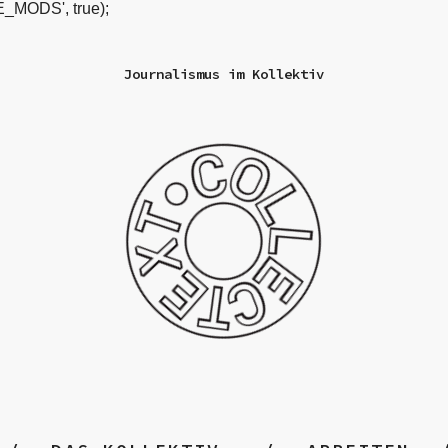
_MODS', true);
Journalismus im Kollektiv