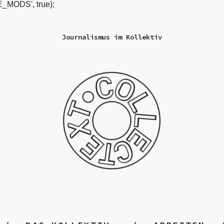
_MODS', true);
Journalismus im Kollektiv