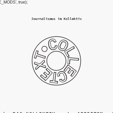
_MODS', true);
Journalismus im Kollektiv