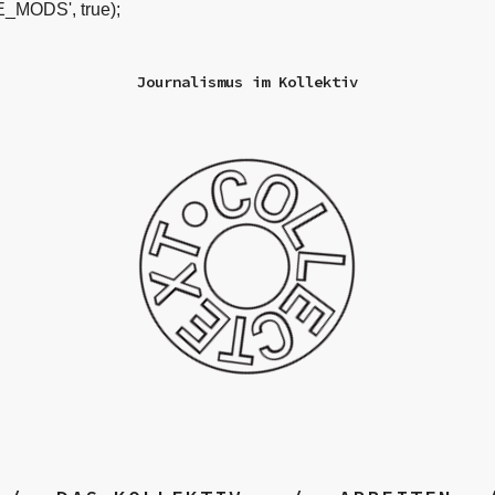
_MODS', true);
Journalismus im Kollektiv