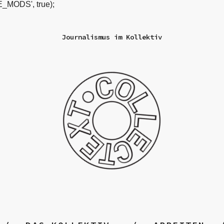
_MODS', true);
Journalismus im Kollektiv