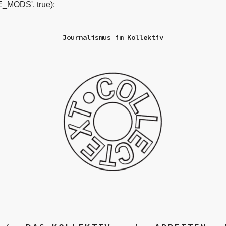
_MODS', true);
Journalismus im Kollektiv