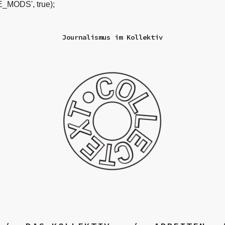
_MODS', true);
Journalismus im Kollektiv