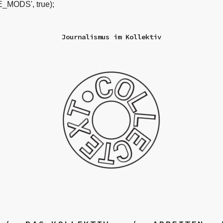
_MODS', true);
Journalismus im Kollektiv