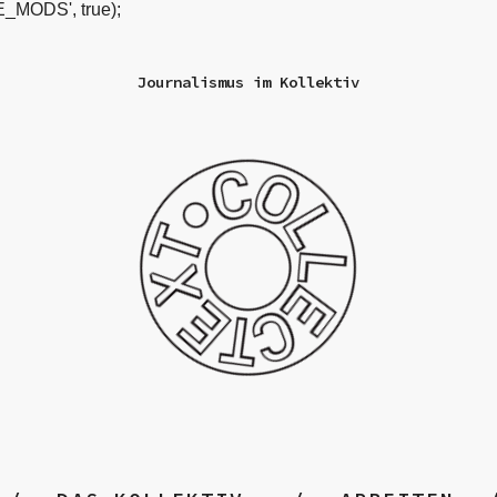
_MODS', true);
Journalismus im Kollektiv