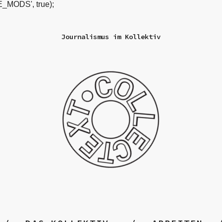
_MODS', true);
Journalismus im Kollektiv