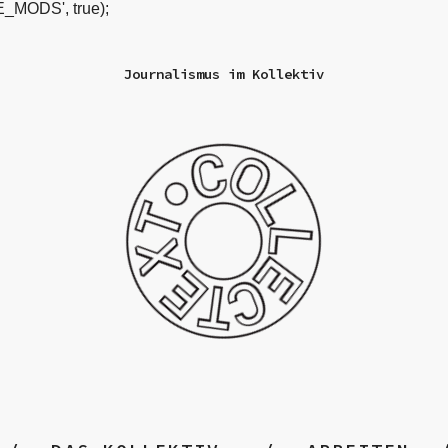
_MODS', true);
Journalismus im Kollektiv