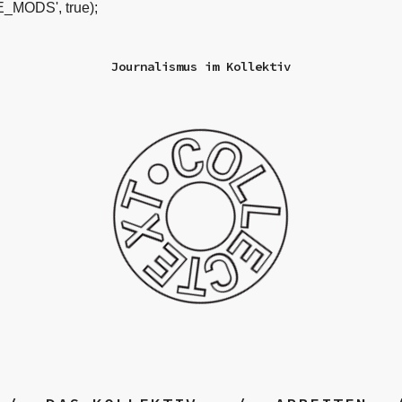
_MODS', true);
Journalismus im Kollektiv