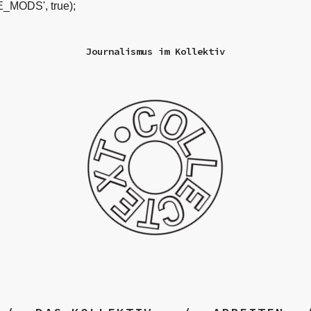
_MODS', true);
Journalismus im Kollektiv