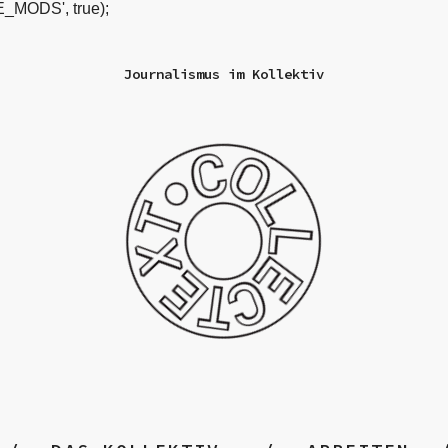
_MODS', true);
Journalismus im Kollektiv