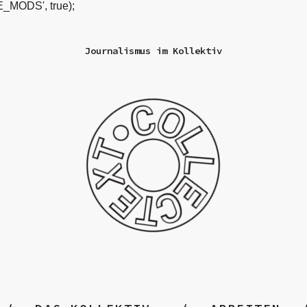
_MODS', true);
Journalismus im Kollektiv