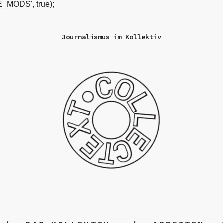
_MODS', true);
Journalismus im Kollektiv