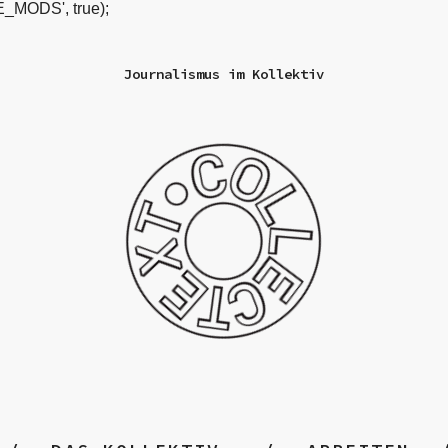
_MODS', true);
Journalismus im Kollektiv