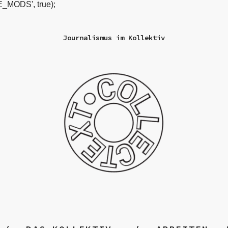
_MODS', true);
Journalismus im Kollektiv