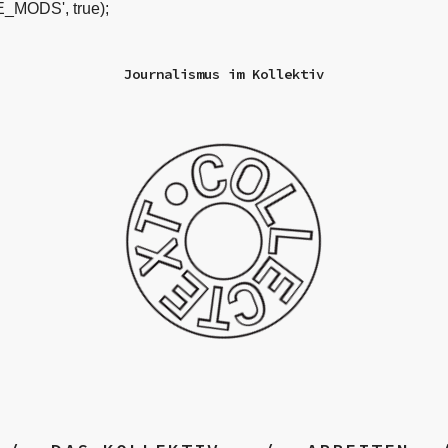
_MODS', true);
Journalismus im Kollektiv