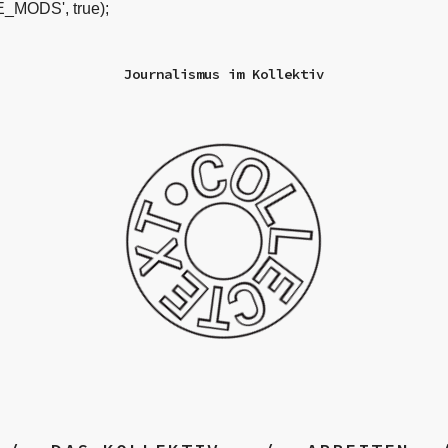
_MODS', true);
Journalismus im Kollektiv