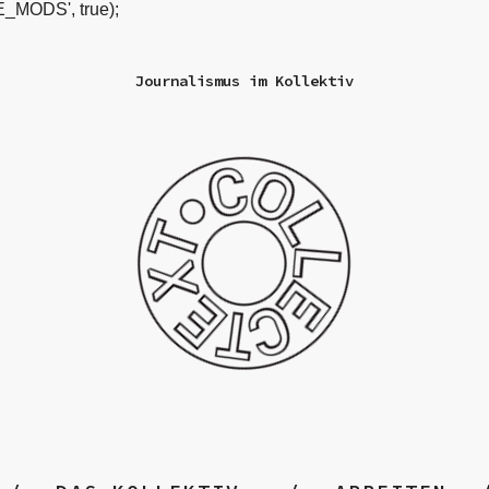
_MODS', true);
Journalismus im Kollektiv