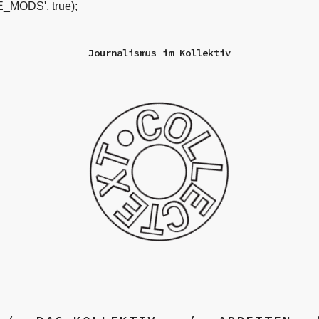
_MODS', true);
Journalismus im Kollektiv