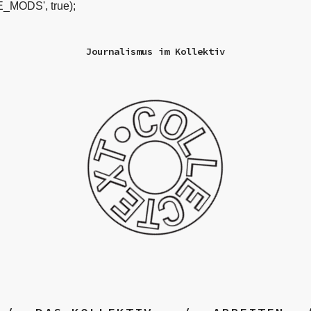
_MODS', true);
Journalismus im Kollektiv