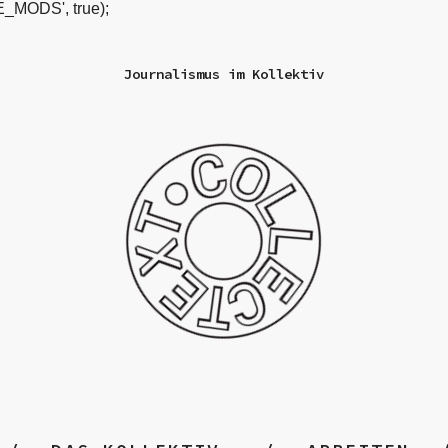
_MODS', true);
Journalismus im Kollektiv