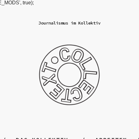
_MODS', true);
Journalismus im Kollektiv