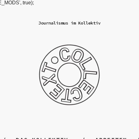
_MODS', true);
Journalismus im Kollektiv