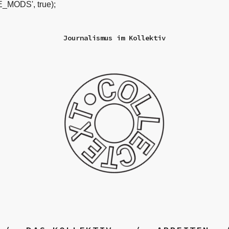
_MODS', true);
Journalismus im Kollektiv