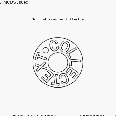
_MODS', true);
Journalismus im Kollektiv